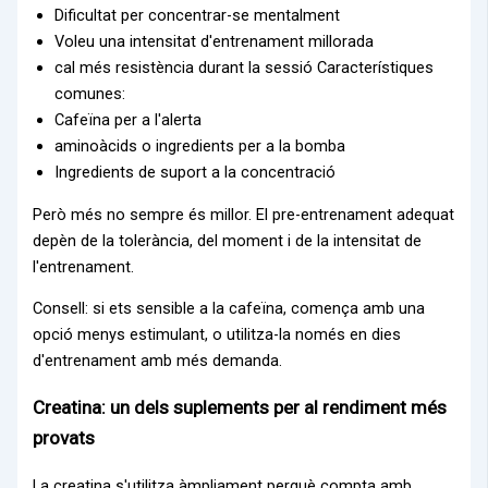
Dificultat per concentrar-se mentalment
Voleu una intensitat d'entrenament millorada
cal més resistència durant la sessió Característiques
comunes:
Cafeïna per a l'alerta
aminoàcids o ingredients per a la bomba
Ingredients de suport a la concentració
Però més no sempre és millor. El pre-entrenament adequat
depèn de la tolerància, del moment i de la intensitat de
l'entrenament.
Consell: si ets sensible a la cafeïna, comença amb una
opció menys estimulant, o utilitza-la només en dies
d'entrenament amb més demanda.
Creatina: un dels suplements per al rendiment més
provats
La creatina s'utilitza àmpliament perquè compta amb