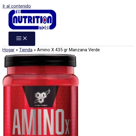
Ir al contenido
Hogar
»
Tienda
»
Amino X 435 gr Manzana Verde