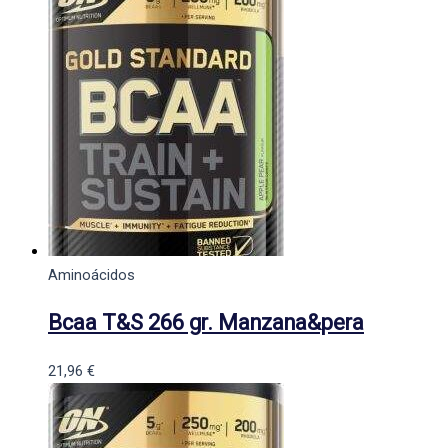
Aminoácidos
Bcaa T&S 266 gr. Manzana&pera
21,96
€