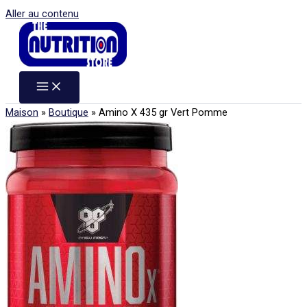
Aller au contenu
Maison
»
Boutique
»
Amino X 435 gr Vert Pomme