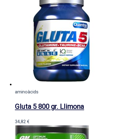
aminoàcids
Gluta 5 800 gr. Llimona
34,82
€