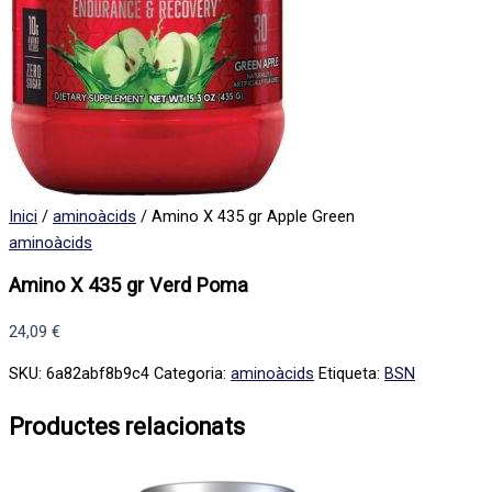
Inici
/
aminoàcids
/ Amino X 435 gr Apple Green
aminoàcids
Amino X 435 gr Verd Poma
24,09
€
SKU:
6a82abf8b9c4
Categoria:
aminoàcids
Etiqueta:
BSN
Productes relacionats