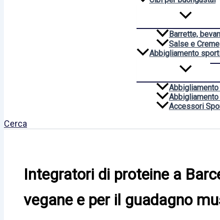
Barrette, beva
Salse e Creme
Abbigliamento sport
Abbigliamento
Abbigliamento
Accessori Spor
Cerca
Integratori di proteine a Barce
vegane e per il guadagno mu