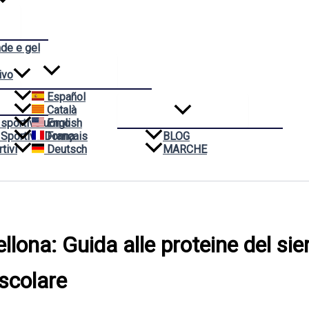
nde e gel
ivo
Español
Català
 sportivo uomo
English
 Sportivo Donna
Français
BLOG
tivi
Deutsch
MARCHE
llona: Guida alle proteine del sier
scolare