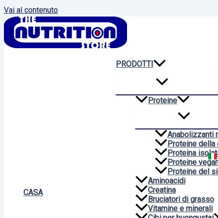
Vai al contenuto
PRODOTTI
Proteine
Anabolizzanti n
Proteine della
Proteina isolat
Proteine vega
Proteine del si
Aminoacidi
Creatina
CASA
Bruciatori di grasso
Vitamine e minerali
Cibi per buongustai