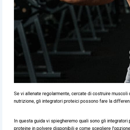
Se vi allenate regolarmente, cercate di costruire muscoli
nutrizione, gli integratori proteici possono fare la differ
In questa guida vi spiegheremo quali sono gli integratori pr
proteine in polvere disponibili e come scegliere l'opzione 