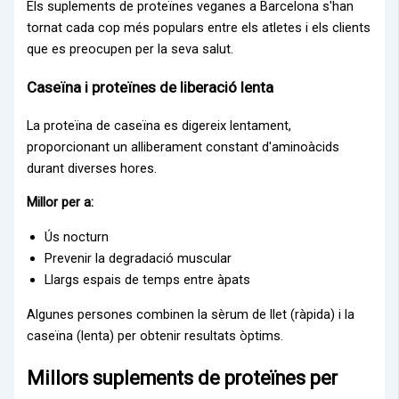
Els suplements de proteïnes veganes a Barcelona s'han
tornat cada cop més populars entre els atletes i els clients
que es preocupen per la seva salut.
Caseïna i proteïnes de liberació lenta
La proteïna de caseïna es digereix lentament,
proporcionant un alliberament constant d'aminoàcids
durant diverses hores.
Millor per a:
Ús nocturn
Prevenir la degradació muscular
Llargs espais de temps entre àpats
Algunes persones combinen la sèrum de llet (ràpida) i la
caseïna (lenta) per obtenir resultats òptims.
Millors suplements de proteïnes per