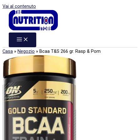
Vai al contenuto
Casa
»
Negozio
»
Bcaa T&S 266 gr. Rasp & Pom