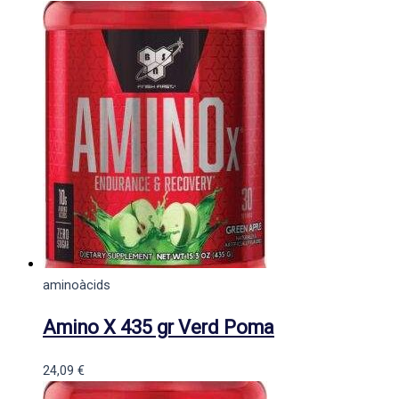
aminoàcids
Amino X 435 gr Verd Poma
24,09
€