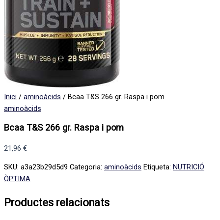
Inici
/
aminoàcids
/ Bcaa T&S 266 gr. Raspa i pom
aminoàcids
Bcaa T&S 266 gr. Raspa i pom
21,96
€
SKU:
a3a23b29d5d9
Categoria:
aminoàcids
Etiqueta:
NUTRICIÓ
ÒPTIMA
Productes relacionats