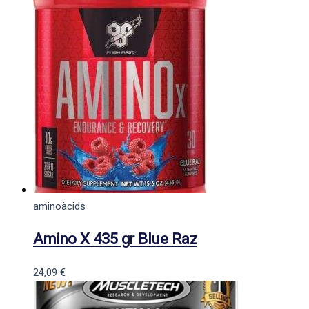
aminoàcids
Amino X 435 gr Blue Raz
24,09
€