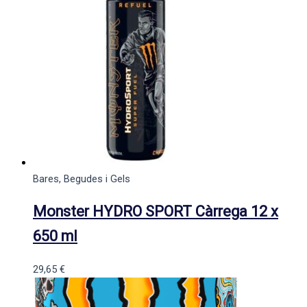
Bares, Begudes i Gels
Monster HYDRO SPORT Càrrega 12 x
650 ml
29,65
€