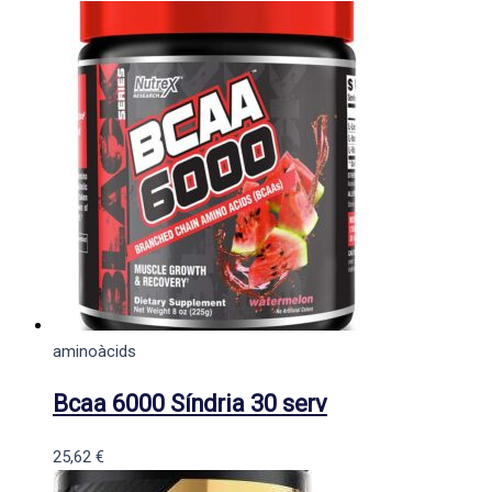
aminoàcids
Bcaa 6000 Síndria 30 serv
25,62
€