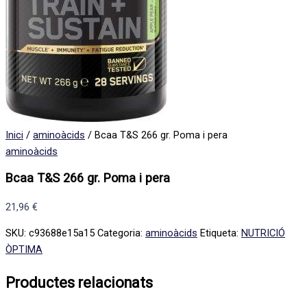
Inici
/
aminoàcids
/ Bcaa T&S 266 gr. Poma i pera
aminoàcids
Bcaa T&S 266 gr. Poma i pera
21,96
€
SKU:
c93688e15a15
Categoria:
aminoàcids
Etiqueta:
NUTRICIÓ
ÒPTIMA
Productes relacionats