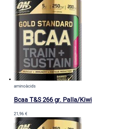
aminoàcids
Bcaa T&S 266 gr. Palla/Kiwi
21,96
€