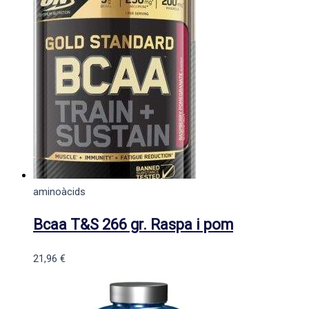
aminoàcids
Bcaa T&S 266 gr. Raspa i pom
21,96
€