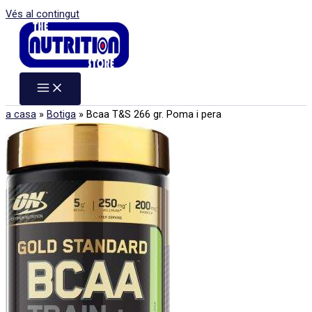
Vés al contingut
a casa
»
Botiga
»
Bcaa T&S 266 gr. Poma i pera