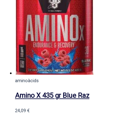
aminoàcids
Amino X 435 gr Blue Raz
24,09
€