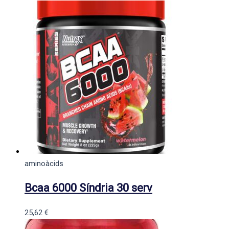
aminoàcids
Bcaa 6000 Síndria 30 serv
25,62
€