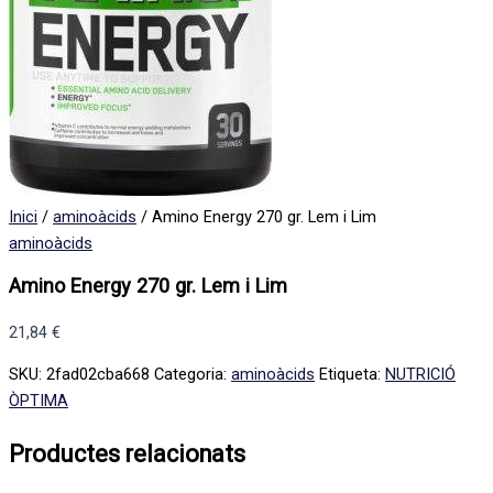
Inici
/
aminoàcids
/ Amino Energy 270 gr. Lem i Lim
aminoàcids
Amino Energy 270 gr. Lem i Lim
21,84
€
SKU:
2fad02cba668
Categoria:
aminoàcids
Etiqueta:
NUTRICIÓ
ÒPTIMA
Productes relacionats