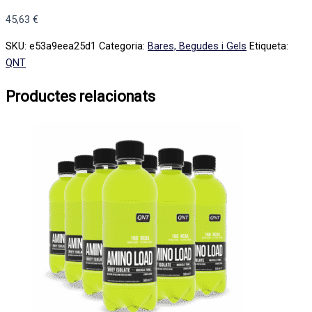
45,63
€
SKU:
e53a9eea25d1
Categoria:
Bares, Begudes i Gels
Etiqueta:
QNT
Productes relacionats